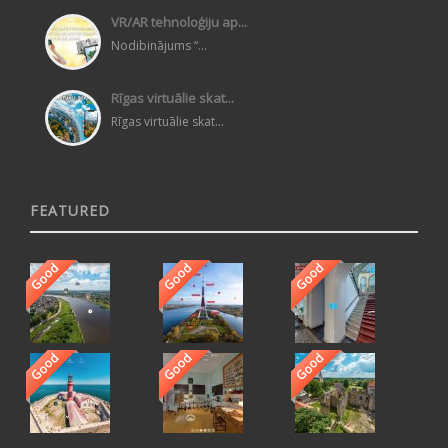
VR/AR tehnoloģiju ap...
Nodibinājums “...
Rīgas virtuālie skat...
Rīgas virtuālie skat...
FEATURED
Good
Good
Good
Good
Good
Good